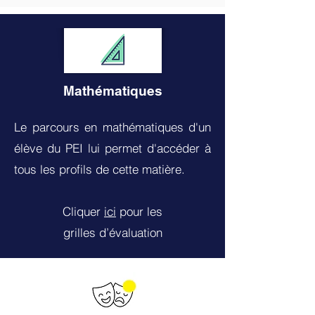
Mathématiques
Le parcours en mathématiques d'un
élève du PEI lui permet d'accéder à
tous les profils de cette matière.
Cliquer
ici
pour les
grilles
d’évaluation